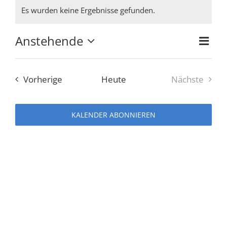
Veranstaltungen
Es wurden keine Ergebnisse gefunden.
Hinweis
Anstehende
Ver
Ansi
Zusam
Datum
Ans
auswählen.
Navi
Veranstaltungen
Vorherige
Heute
Nächste
Nav
Veranstal
KALENDER ABONNIEREN