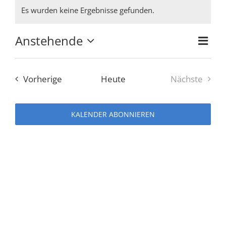
Veranstaltungen
Es wurden keine Ergebnisse gefunden.
Hinweis
Anstehende
Ver
Ansi
Zusam
Datum
Ans
auswählen.
Navi
Veranstaltungen
Vorherige
Heute
Nächste
Nav
Veranstal
KALENDER ABONNIEREN