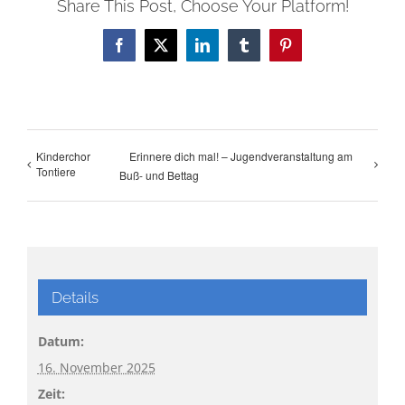
Share This Post, Choose Your Platform!
Facebook
X
LinkedIn
Tumblr
Pinterest
Kinderchor
Erinnere dich mal! – Jugendveranstaltung am
Tontiere
Buß- und Bettag
Details
Datum:
16. November 2025
Zeit: