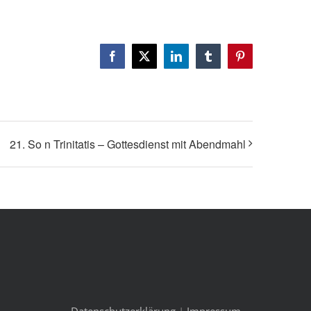
Facebook
X
LinkedIn
Tumblr
Pinterest
21. So n Trinitatis – Gottesdienst mit Abendmahl