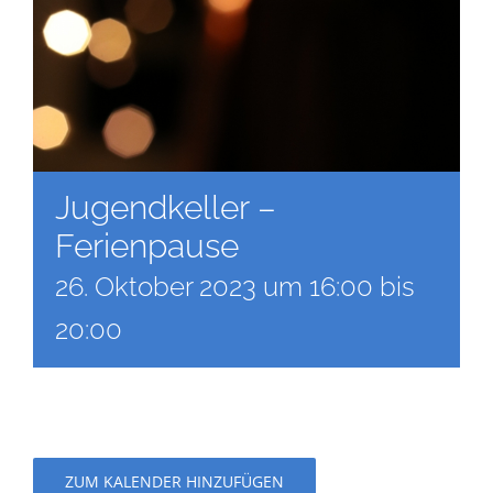
Jugendkeller –
Ferienpause
26. Oktober 2023 um 16:00
bis
20:00
ZUM KALENDER HINZUFÜGEN