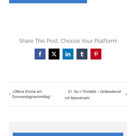
Share This Post, Choose Your Platform!
Facebook
X
LinkedIn
Tumblr
Pinterest
„Offene Kirche am
21. So n Trinitatis – Gottesdienst
Donnerstagnachmittag“
mit Abendmahl