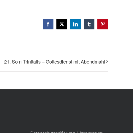
Facebook
X
LinkedIn
Tumblr
Pinterest
21. So n Trinitatis – Gottesdienst mit Abendmahl