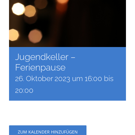
Jugendkeller –
Ferienpause
26. Oktober 2023 um 16:00
bis
20:00
ZUM KALENDER HINZUFÜGEN