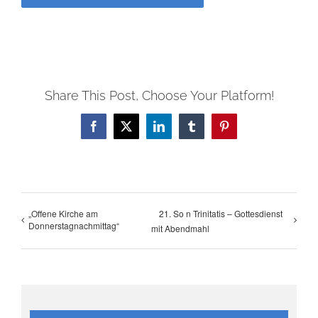
Share This Post, Choose Your Platform!
Facebook
X
LinkedIn
Tumblr
Pinterest
„Offene Kirche am
21. So n Trinitatis – Gottesdienst
Donnerstagnachmittag“
mit Abendmahl