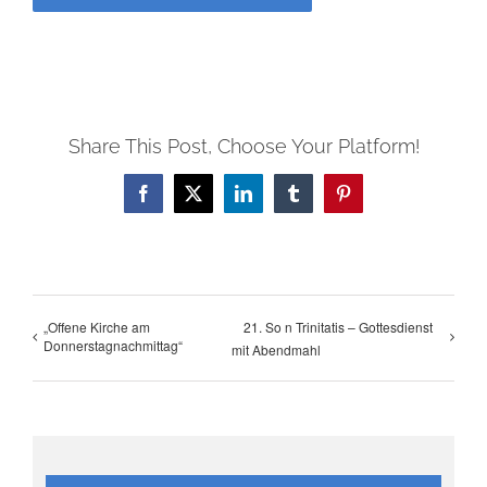
Share This Post, Choose Your Platform!
Facebook
X
LinkedIn
Tumblr
Pinterest
„Offene Kirche am
21. So n Trinitatis – Gottesdienst
Donnerstagnachmittag“
mit Abendmahl