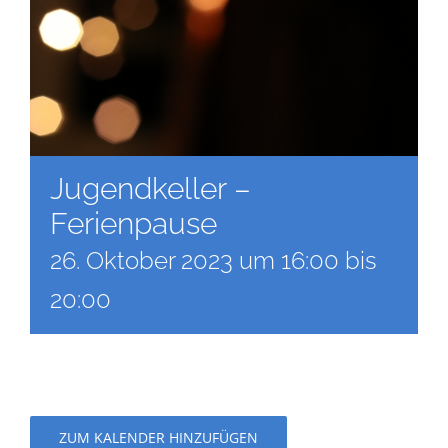
Jugendkeller –
Ferienpause
26. Oktober 2023 um 16:00
bis
20:00
ZUM KALENDER HINZUFÜGEN