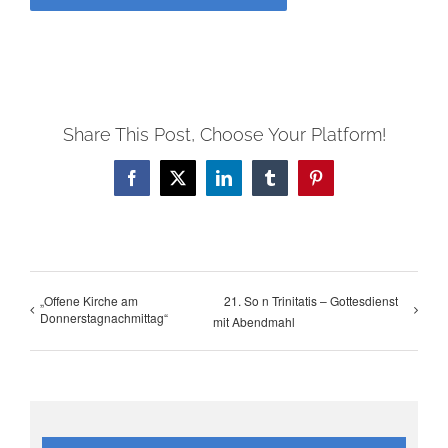
Share This Post, Choose Your Platform!
Facebook
X
LinkedIn
Tumblr
Pinterest
„Offene Kirche am
21. So n Trinitatis – Gottesdienst
Donnerstagnachmittag“
mit Abendmahl