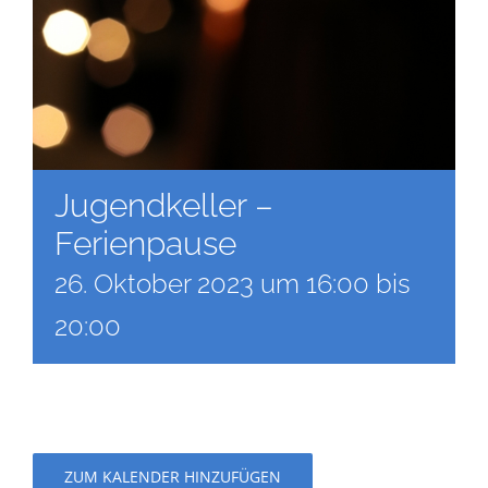
Jugendkeller –
Ferienpause
26. Oktober 2023 um 16:00
bis
20:00
ZUM KALENDER HINZUFÜGEN