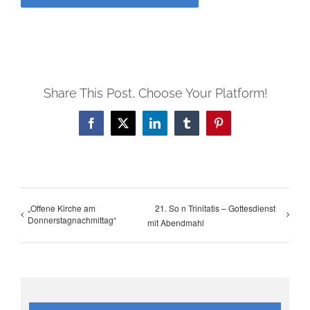
Share This Post, Choose Your Platform!
Facebook
X
LinkedIn
Tumblr
Pinterest
„Offene Kirche am
21. So n Trinitatis – Gottesdienst
Donnerstagnachmittag“
mit Abendmahl