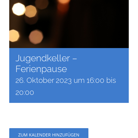
Jugendkeller –
Ferienpause
26. Oktober 2023 um 16:00
bis
20:00
ZUM KALENDER HINZUFÜGEN