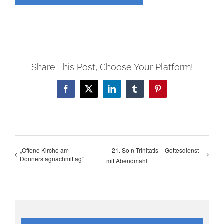
Share This Post, Choose Your Platform!
Facebook
X
LinkedIn
Tumblr
Pinterest
„Offene Kirche am
21. So n Trinitatis – Gottesdienst
Donnerstagnachmittag“
mit Abendmahl