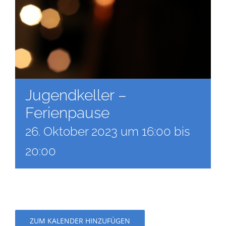
Jugendkeller –
Ferienpause
26. Oktober 2023 um 16:00
bis
20:00
ZUM KALENDER HINZUFÜGEN