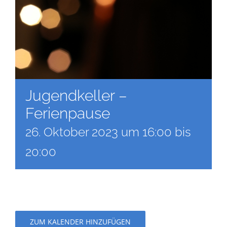
Jugendkeller –
Ferienpause
26. Oktober 2023 um 16:00
bis
20:00
ZUM KALENDER HINZUFÜGEN