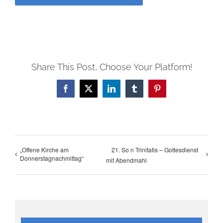
Share This Post, Choose Your Platform!
Facebook
X
LinkedIn
Tumblr
Pinterest
„Offene Kirche am
21. So n Trinitatis – Gottesdienst
Donnerstagnachmittag“
mit Abendmahl