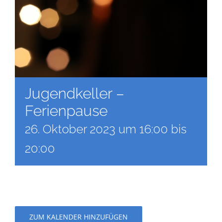
Jugendkeller –
Ferienpause
26. Oktober 2023 um 16:00
bis
20:00
ZUM KALENDER HINZUFÜGEN