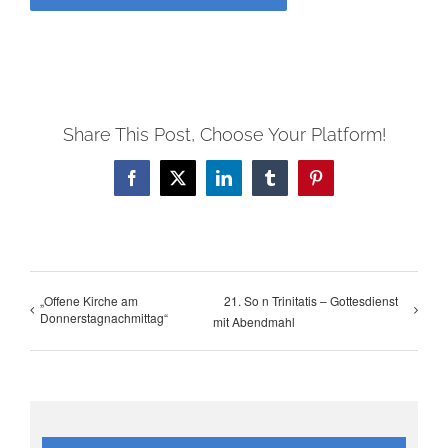
Share This Post, Choose Your Platform!
Facebook
X
LinkedIn
Tumblr
Pinterest
„Offene Kirche am
21. So n Trinitatis – Gottesdienst
Donnerstagnachmittag“
mit Abendmahl