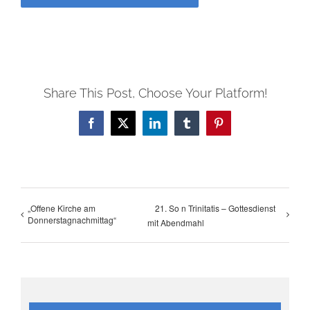
Share This Post, Choose Your Platform!
Facebook
X
LinkedIn
Tumblr
Pinterest
„Offene Kirche am
21. So n Trinitatis – Gottesdienst
Donnerstagnachmittag“
mit Abendmahl