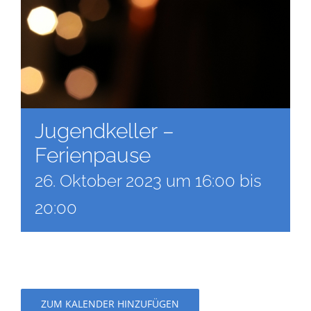
Jugendkeller –
Ferienpause
26. Oktober 2023 um 16:00
bis
20:00
ZUM KALENDER HINZUFÜGEN