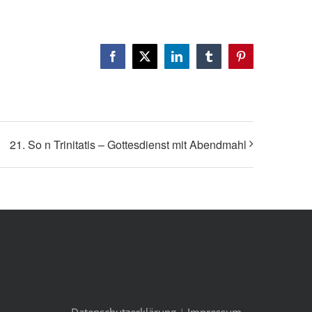
Facebook
X
LinkedIn
Tumblr
Pinterest
21. So n Trinitatis – Gottesdienst mit Abendmahl