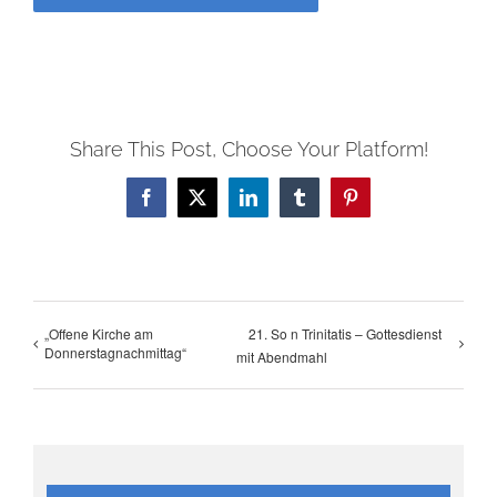
Share This Post, Choose Your Platform!
Facebook
X
LinkedIn
Tumblr
Pinterest
„Offene Kirche am
21. So n Trinitatis – Gottesdienst
Donnerstagnachmittag“
mit Abendmahl