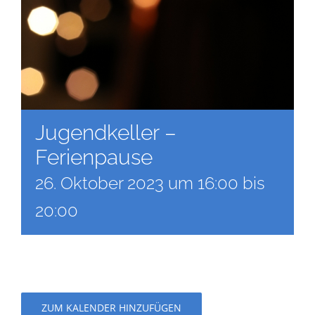
Jugendkeller –
Ferienpause
26. Oktober 2023 um 16:00
bis
20:00
ZUM KALENDER HINZUFÜGEN