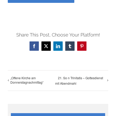
Share This Post, Choose Your Platform!
Facebook
X
LinkedIn
Tumblr
Pinterest
„Offene Kirche am
21. So n Trinitatis – Gottesdienst
Donnerstagnachmittag“
mit Abendmahl