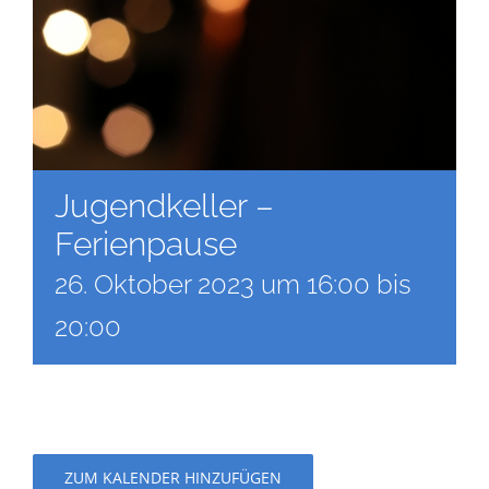
Jugendkeller –
Ferienpause
26. Oktober 2023 um 16:00
bis
20:00
ZUM KALENDER HINZUFÜGEN