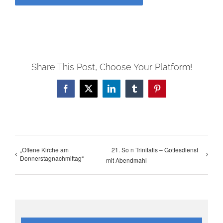
Share This Post, Choose Your Platform!
Facebook
X
LinkedIn
Tumblr
Pinterest
„Offene Kirche am
21. So n Trinitatis – Gottesdienst
Donnerstagnachmittag“
mit Abendmahl