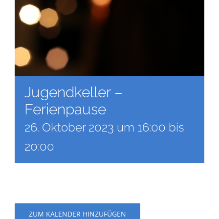
Jugendkeller –
Ferienpause
26. Oktober 2023 um 16:00
bis
20:00
ZUM KALENDER HINZUFÜGEN