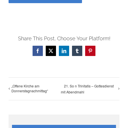
Share This Post, Choose Your Platform!
Facebook
X
LinkedIn
Tumblr
Pinterest
„Offene Kirche am
21. So n Trinitatis – Gottesdienst
Donnerstagnachmittag“
mit Abendmahl