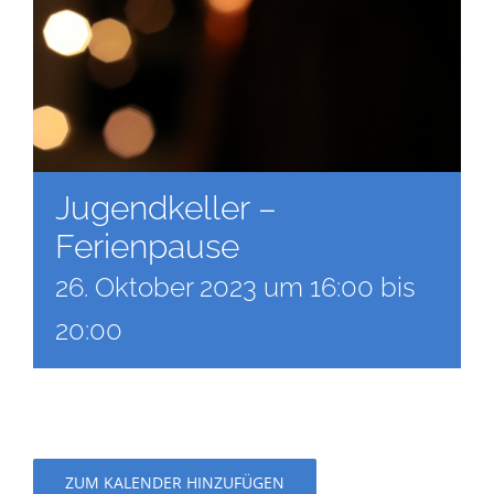
Jugendkeller –
Ferienpause
26. Oktober 2023 um 16:00
bis
20:00
ZUM KALENDER HINZUFÜGEN