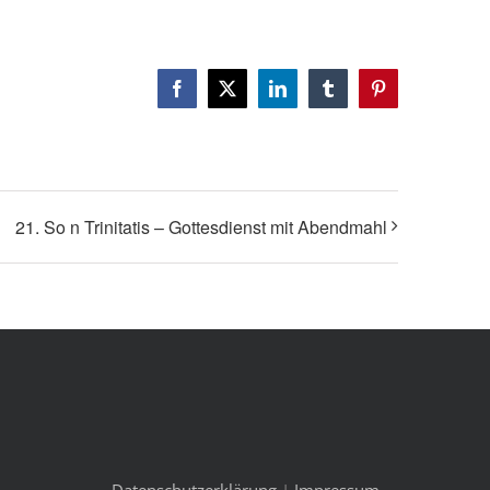
Facebook
X
LinkedIn
Tumblr
Pinterest
21. So n Trinitatis – Gottesdienst mit Abendmahl