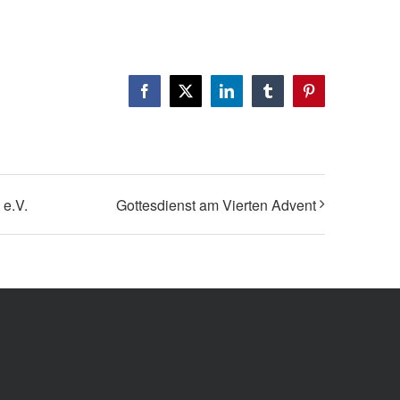
Facebook
X
LinkedIn
Tumblr
Pinterest
 e.V.
Gottesdienst am Vierten Advent