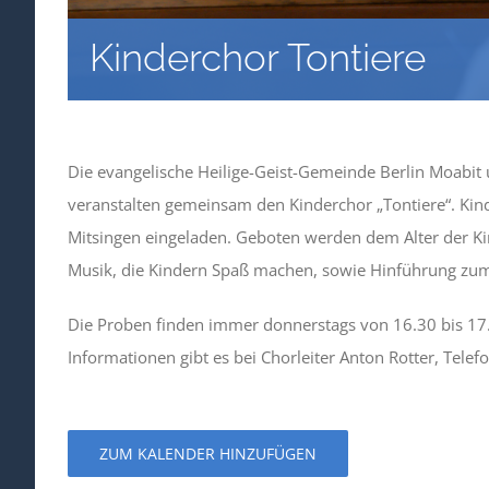
Kinderchor Tontiere
Die evangelische Heilige-Geist-Gemeinde Berlin Moabit 
veranstalten gemeinsam den Kinderchor „Tontiere“. Kind
Mitsingen eingeladen. Geboten werden dem Alter der 
Musik, die Kindern Spaß machen, sowie Hinführung zu
Die Proben finden immer donnerstags von 16.30 bis 17
Informationen gibt es bei Chorleiter Anton Rotter, Tele
ZUM KALENDER HINZUFÜGEN