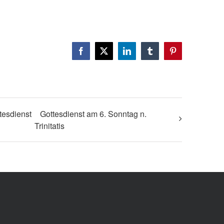
Facebook
X
LinkedIn
Tumblr
Pinterest
ttesdienst
Gottesdienst am 6. Sonntag n.
Trinitatis