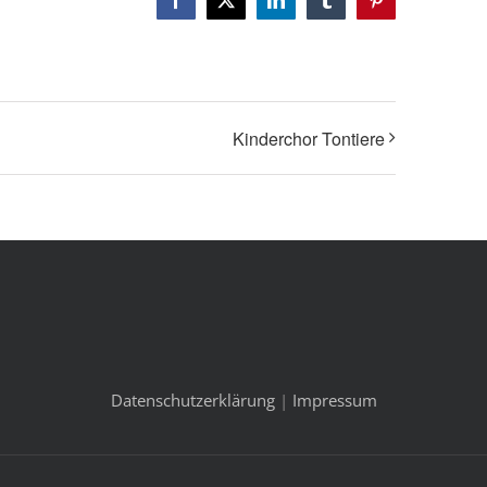
Facebook
X
LinkedIn
Tumblr
Pinterest
Kinderchor Tontiere
Datenschutzerklärung
|
Impressum