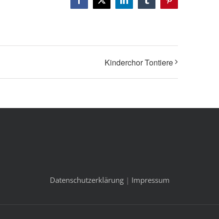
Facebook
X
LinkedIn
Tumblr
Pinterest
Kinderchor Tontiere
Datenschutzerklärung
|
Impressum