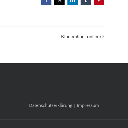
Facebook
X
LinkedIn
Tumblr
Pinterest
Kinderchor Tontiere
Datenschutzerklärung
|
Impressum