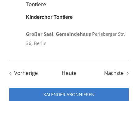
Tontiere
Kinderchor Tontiere
Großer Saal, Gemeindehaus
Perleberger Str.
36, Berlin
Veranstaltungen
Veran
Vorherige
Heute
Nächste
KALENDER ABONNIEREN