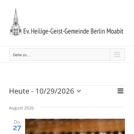
Zum
Inhalt
springen
Gehe zu ...
Heute
 - 
10/29/2026
Ver
Veranstaltungen
Ansi
Liste
Datum
Ans
wählen.
Navi
August 2026
Nav
Do.
27