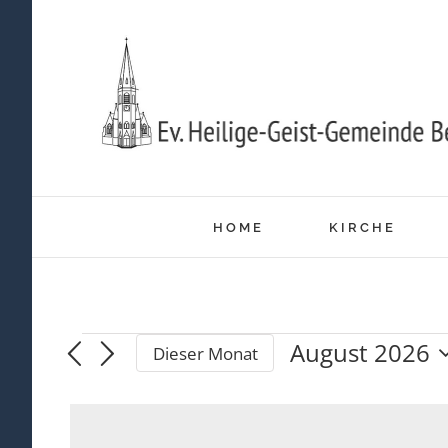
Zum
Inhalt
springen
HOME
KIRCHE
August 2026
Dieser Monat
Veranstaltung
Datum
wählen.