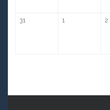
0
0
0
31
1
2
Veranstaltungen,
Veranstaltungen
V