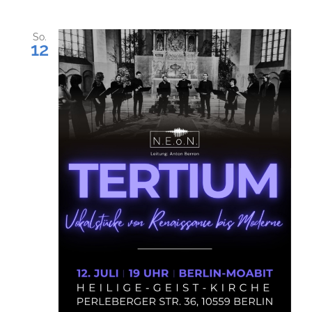
So.
12