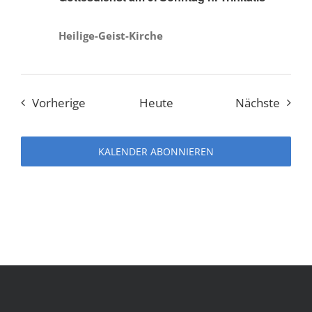
Heilige-Geist-Kirche
Veranstaltungen
Veran
Vorherige
Heute
Nächste
KALENDER ABONNIEREN