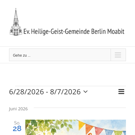
Zum
Inhalt
springen
Gehe zu ...
6/28/2026
 - 
8/7/2026
Ver
Veranstaltungen
Ansi
Liste
Datum
Ans
wählen.
Navi
Juni 2026
Nav
So.
28