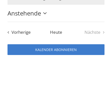
Hinweis
Anstehende
Datum
wählen.
Veranstaltungen
Vorherige
Heute
Nächste
Veranstal
KALENDER ABONNIEREN