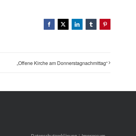
Facebook
X
LinkedIn
Tumblr
Pinterest
„Offene Kirche am Donnerstagnachmittag“
Datenschutzerklärung
|
Impressum