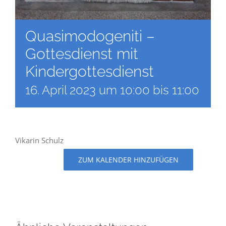
Quasimodogeniti –
Gottesdienst mit
Kindergottesdienst
16. April 2023 um 10:00
bis
11:00
Vikarin Schulz
ZUM KALENDER HINZUFÜGEN