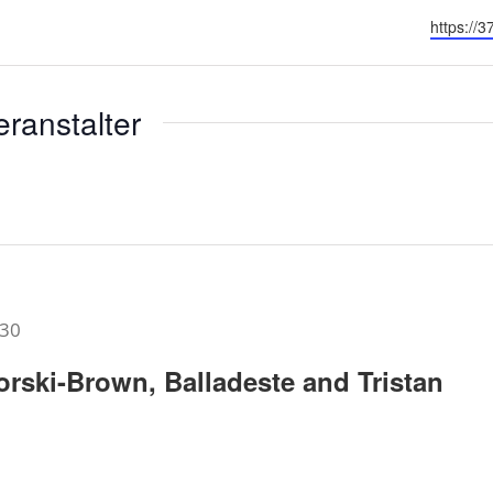
Webseit
https:/
ranstalter
:30
orski-Brown, Balladeste and Tristan