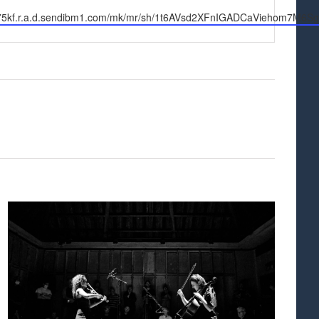
e
/375kf.r.a.d.sendibm1.com/mk/mr/sh/1t6AVsd2XFnIGADCaViehom7M6S